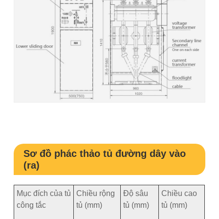
Sơ đồ phác thảo tủ đường dây vào
(ra)
Mục đích của tủ
Chiều rộng
Độ sâu
Chiều cao
công tắc
tủ (mm)
tủ (mm)
tủ (mm)