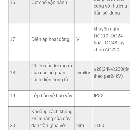
16
Cơ chế vận hành
cộng với hướng
dẫn sử dụng
khuyến nghị
DC110, DC24
17
Điện áp hoạt động
V
hoặc DC48 tùy
chọn AC220
Chiều dài đường rò
≥20(24kV)220(tín
18
của các bộ phận
mm/kV
theo per24kV)
cách điện trong tủ
19
Lớp bảo vệ bao vây
IP3X
Khoảng cách không
khí rõ ràng của dây
20
dẫn trần (pha với
mm
≥180