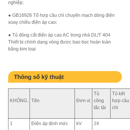
nghiệp;
● GB16926 Tổ hợp cầu chì chuyển mạch dòng điện
xoay chiều điện áp cao;
● Tủ đóng cắt điện áp cao AC trong nhà DL/T 404
Thiết bị chính dạng vòng được bao bọc hoàn toàn
bằng kim loại
Thông số kỹ thuật
Tủ
Tủ kết
KHÔNG.
Tên
Đơn vị
công
hợp cầu
tắc tải
chì
1
Điện áp định mức
kV
24