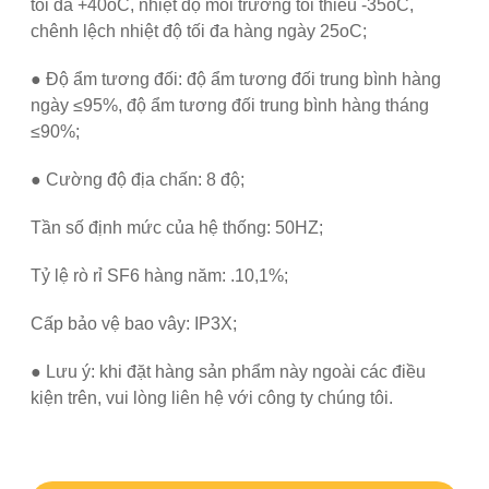
tối đa +40oC, nhiệt độ môi trường tối thiểu -35oC,
chênh lệch nhiệt độ tối đa hàng ngày 25oC;
● Độ ẩm tương đối: độ ẩm tương đối trung bình hàng
ngày ≤95%, độ ẩm tương đối trung bình hàng tháng
≤90%;
● Cường độ địa chấn: 8 độ;
Tần số định mức của hệ thống: 50HZ;
Tỷ lệ rò rỉ SF6 hàng năm: .10,1%;
Cấp bảo vệ bao vây: IP3X;
● Lưu ý: khi đặt hàng sản phẩm này ngoài các điều
kiện trên, vui lòng liên hệ với công ty chúng tôi.