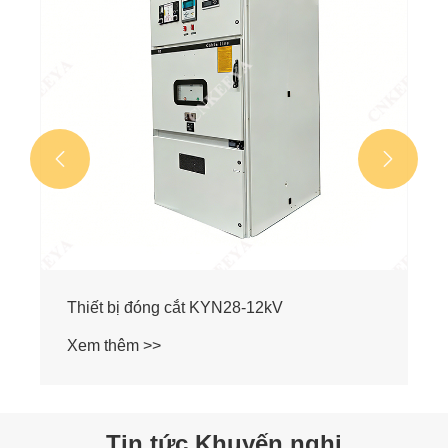
Xem thêm >>


Tin tức Khuyến nghị