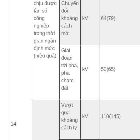
chịu được
Chuyển
tần số
đổi
công
khoảng
kV
64(79)
nghiệp
cách
trong thời
mở
gian ngắn
định mức
Giai
(hiệu quả)
đoạn
tới pha,
kV
50(65)
pha
chạm
đất
Vượt
qua
kV
110(145)
khoảng
14
cách ly