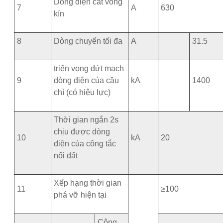
Dòng điện cắt vòng
7
A
630
kín
8
Dòng chuyển tối đa
A
31.5
triển vọng đứt mạch
9
dòng điện của cầu
kA
1400
chì (có hiệu lực)
Thời gian ngắn 2s
chịu được dòng
10
kA
20
điện của công tắc
nối đất
Xếp hạng thời gian
11
≥100
phá vỡ hiện tại
Công