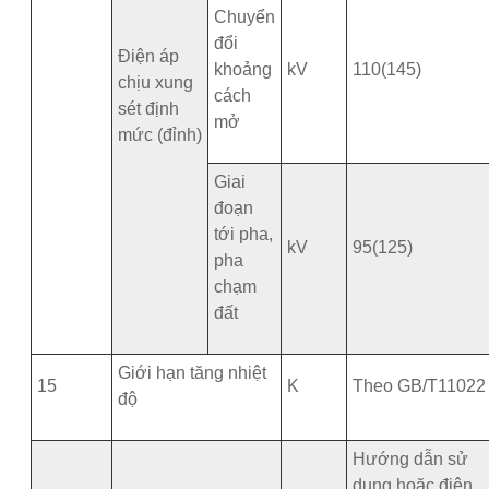
Chuyển
đổi
Điện áp
khoảng
kV
110(145)
chịu xung
cách
sét định
mở
mức (đỉnh)
Giai
đoạn
tới pha,
kV
95(125)
pha
chạm
đất
Giới hạn tăng nhiệt
15
K
Theo GB/T11022
độ
Hướng dẫn sử
dụng hoặc điện