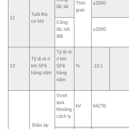
Thời
≥2000
tắc tải
gian
Tuổi thọ
12
cơ khí
Công
tắc nối
≥2000
đất
Tỷ lệ rò
Tỷ lệ rò rỉ
rỉ khí
13
khí SF6
SF6
%
.10,1
hàng năm
hàng
năm
Vượt
qua
kV
64(79)
khoảng
cách ly
Điện áp