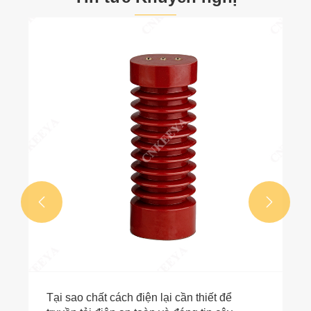
Công dụng chính và các loại cầu dao phổ
biến là gì?
Xem thêm >>

