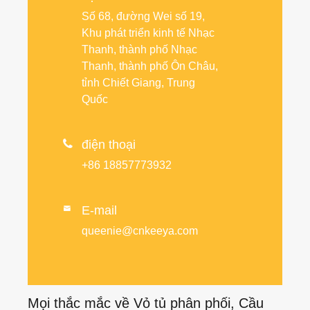
Số 68, đường Wei số 19,
Khu phát triển kinh tế Nhạc
Thanh, thành phố Nhạc
Thanh, thành phố Ôn Châu,
tỉnh Chiết Giang, Trung
Quốc

điện thoại
+86 18857773932
E-mail

queenie@cnkeeya.com
Mọi thắc mắc về Vỏ tủ phân phối, Cầu