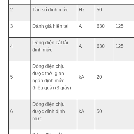
2
Tần số định mức
Hz
50
3
Đánh giá hiện tại
A
630
125
Dòng điện cắt tải
4
A
630
125
định mức
Dòng điện chịu
được thời gian
5
kA
20
ngắn định mức
(hiệu quả) (3 giây)
Dòng điện chịu
6
được đỉnh định
kA
50
mức