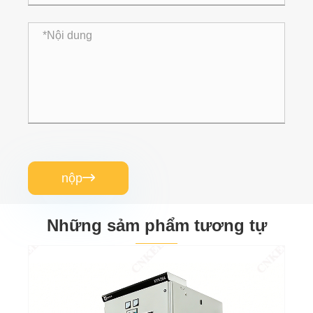
nộp

Những sảm phẩm tương tự
XGN2-12 Loại hộp Thiết bị đóng cắt cố định
bằng kim loại