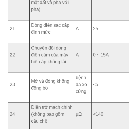
mặt đất và pha với
pha)
Dòng điện sạc cáp
21
A
25
định mức
Chuyển đổi dòng
22
điện cảm của máy
A
0 ~ 15A
biến áp không tải
bệnh
Mở và đóng không
23
đa xơ
<5
đồng bộ
cứng
Điện trở mạch chính
24
(không bao gồm
μΩ
<140
cầu chì)