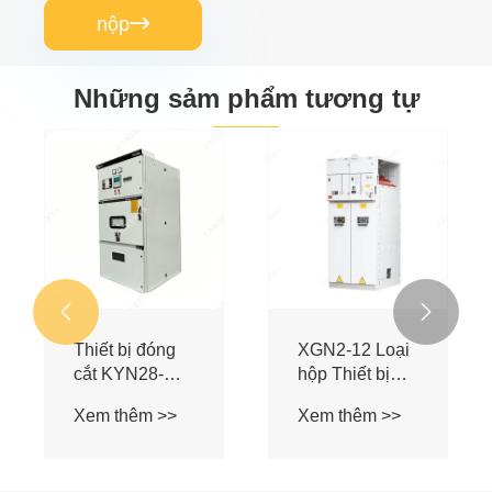
nộp

Những sảm phẩm tương tự
Thiết bị đóng
Thiết bị chính
T
cắt bọc kim loại
dạng chuông
X
AC mở bọc
Xem thêm >>
Xem thêm >>
thép KYN61-
40.5

