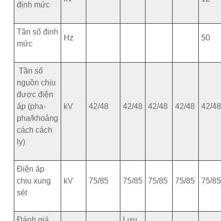
định mức
Tần số định
Hz
50
mức
Tần số
nguồn chịu
được điện
áp (pha-
kV
42/48
42/48
42/48
42/48
42/4
pha/khoảng
cách cách
ly)
Điện áp
chịu xung
kV
75/85
75/85
75/85
75/85
75/8
sét
Đánh giá
Lưu