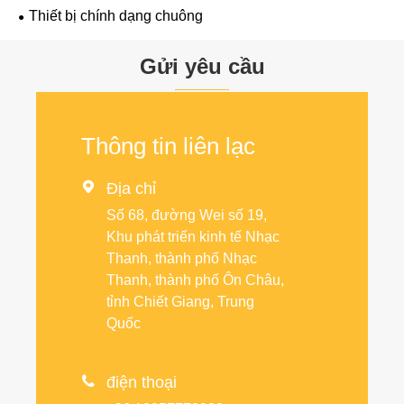
Thiết bị chính dạng chuông
Gửi yêu cầu
Thông tin liên lạc

Địa chỉ
Số 68, đường Wei số 19,
Khu phát triển kinh tế Nhạc
Thanh, thành phố Nhạc
Thanh, thành phố Ôn Châu,
tỉnh Chiết Giang, Trung
Quốc

điện thoại