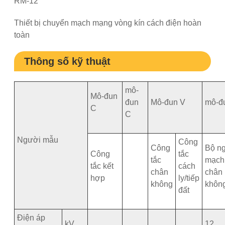
RM-12
Thiết bị chuyển mạch mạng vòng kín cách điện hoàn
toàn
Thông số kỹ thuật
mô-
Mô-đun
đun
Mô-đun V
mô-đ
C
C
Người mẫu
Công
Công
Bộ ng
Công
tắc
tắc
mạch
tắc kết
cách
chân
chân
hợp
ly/tiếp
không
khôn
đất
Điện áp
kV
12