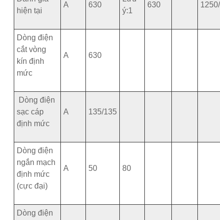
A
630
630
1250
hiện tại
ý:1
Dòng điện
cắt vòng
A
630
kín định
mức
Dòng điện
sạc cáp
A
135/135
định mức
Dòng điện
ngắn mạch
A
50
80
định mức
(cực đại)
Dòng điện