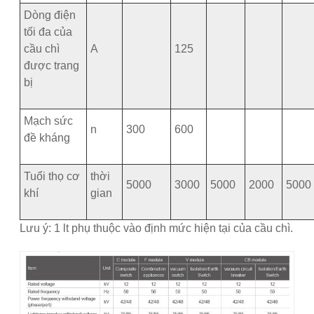
Dòng điện
tối đa của
cầu chì
A
125
được trang
bị
Mạch sức
n
300
600
đề kháng
Tuổi thọ cơ
thời
5000
3000
5000
2000
5000
khí
gian
Lưu ý: 1 lt phụ thuộc vào định mức hiện tại của cầu chì.