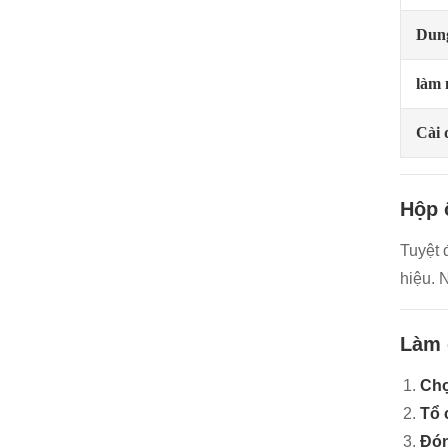
Dung
làm 
Cài 
Hộp 
Tuyệt 
hiệu. 
Làm 
Chọ
Tổ 
Đón