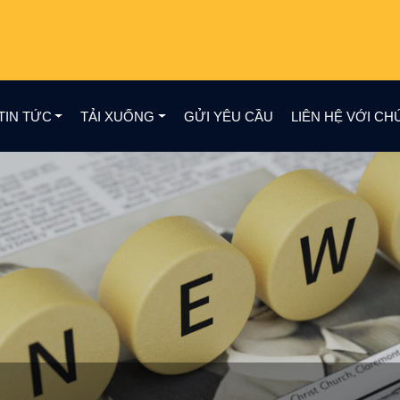
TIN TỨC
TẢI XUỐNG
GỬI YÊU CẦU
LIÊN HỆ VỚI CH