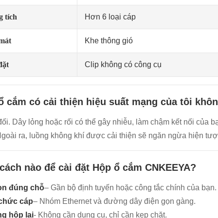
 tích
Hơn 6 loại cáp
mát
Khe thông gió
đặt
Clip không có công cụ
ổ cắm có cải thiện hiệu suất mạng của tôi khô
đối. Dây lỏng hoặc rối có thể gây nhiễu, làm chậm kết nối của b
Ngoài ra, luồng không khí được cải thiện sẽ ngăn ngừa hiện tượ
cách nào để cài đặt Hộp ổ cắm CNKEEYA?
n đúng chỗ
– Gần bộ định tuyến hoặc công tắc chính của bạn.
chức cáp
– Nhóm Ethernet và đường dây điện gọn gàng.
g hộp lại
- Không cần dụng cụ, chỉ cần kẹp chặt.