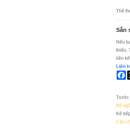
Thế th
Sẵn 
Nếu bạ
thiếu. 
liên k
Liên h
F
Trước 
Bộ ngắ
Kế tiếp
Cầu ch