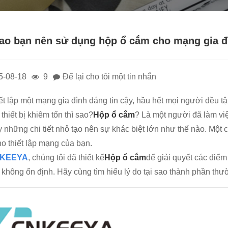
sao bạn nên sử dụng hộp ổ cắm cho mạng gia đ
5-08-18
9
Để lại cho tôi một tin nhắn
iết lập một mạng gia đình đáng tin cậy, hầu hết mọi người đều
thiết bị khiêm tốn thì sao?
Hộp ổ cắm
? Là một người đã làm việ
y những chi tiết nhỏ tạo nên sự khác biệt lớn như thế nào. Một 
ho thiết lập mạng của bạn.
KEEYA
, chúng tôi đã thiết kế
Hộp ổ cắm
để giải quyết các điểm
i không ổn định. Hãy cùng tìm hiểu lý do tại sao thành phần th