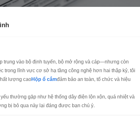
ình
 tập trung vào bộ định tuyến, bộ mở rộng và cáp—nhưng còn
c trong lĩnh vực cơ sở hạ tầng công nghệ hơn hai thập kỷ, tôi
chất lượng cao
Hộp ổ cắm
đảm bảo an toàn, tổ chức và hiệu
 yếu thường gặp như hệ thống dây điện lộn xộn, quá nhiệt và
ường bị bỏ qua này lại đáng được bạn chú ý.