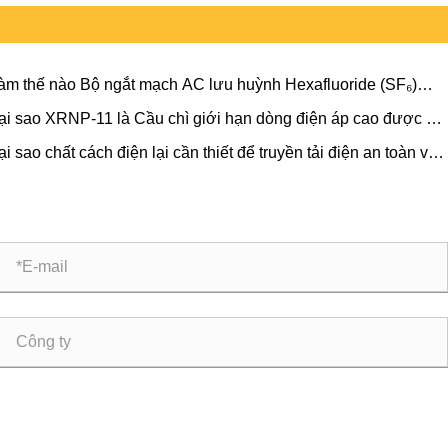
àm thế nào Bộ ngắt mạch AC lưu huỳnh Hexafluoride (SF₆)
n áp cao ngoài trời LW36-126 có thể cải thiện độ tin cậy của hệ
ại sao XRNP-11 là Cầu chì giới hạn dòng điện áp cao được ưu
ng điện hiện đại
n để bảo vệ máy biến áp
ại sao chất cách điện lại cần thiết để truyền tải điện an toàn và
g tin cậy