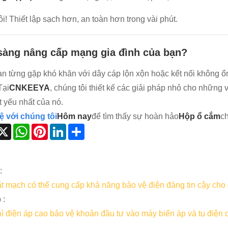
ôi! Thiết lập sạch hơn, an toàn hơn trong vài phút.
sàng nâng cấp mạng gia đình của bạn?
n từng gặp khó khăn với dây cáp lộn xộn hoặc kết nối không ổn
Tại
CNKEEYA
, chúng tôi thiết kế các giải pháp nhỏ cho nhữn
ết yếu nhất của nó.
ệ với chúng tôi
Hôm nay
để tìm thấy sự hoàn hảo
Hộp ổ cắm
ch
acebook
X
WhatsApp
Pinterest
LinkedIn
Share
:
t mạch có thể cung cấp khả năng bảo vệ điện đáng tin cậy ch
 :
ì điện áp cao bảo vệ khoản đầu tư vào máy biến áp và tụ điện 