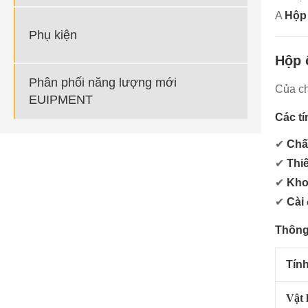
A
Hộp
Phụ kiện
Hộp 
Phân phối năng lượng mới
Của ch
EUIPMENT
Các t
✔
Chấ
✔
Thiế
✔
Kho
✔
Cài
Thông 
Tín
Vật 