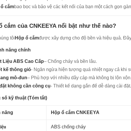
 ổ cắm
bao bọc và bảo vệ các kết nối của bạn một cách gọn gà
ổ cắm của CNKEEYA nổi bật như thế nào?
úng tôi
Hộp ổ cắm
được xây dựng cho độ bền và hiệu quả. Đây 
ính năng chính
t Liệu ABS Cao Cấp
– Chống cháy và bền lâu.
t kế thông gió
- Ngăn ngừa hiện tượng quá nhiệt ngay cả khi 
ang mô-đun
– Phù hợp với nhiều dây cáp mà không bị lộn xộn
 đặt không cần công cụ
- Thiết kế dạng gắn để dễ dàng cài đặt
số kỹ thuật (Tóm tắt)
h năng
Hộp ổ cắm CNKEEYA
liệu
ABS chống cháy