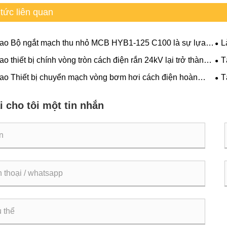
 tức liên quan
sao Bộ ngắt mạch thu nhỏ MCB HYB1-125 C100 là sự lựa
L
hông minh để bảo vệ điện đáng tin cậy
điệ
ao thiết bị chính vòng tròn cách điện rắn 24kV lại trở thành
T
thố
ọn ưu tiên cho phân phối điện hiện đại
tiê
sao Thiết bị chuyển mạch vòng bơm hơi cách điện hoàn
T
2kV lại trở thành lựa chọn ưu tiên cho Mạng lưới phân phối
đán
iện đại
i cho tôi một tin nhắn