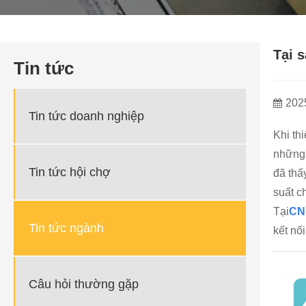
Tại 
Tin tức
202
Tin tức doanh nghiệp
Khi th
những 
Tin tức hội chợ
đã thấ
suất c
Tại
CN
Tin tức ngành
kết nố
Câu hỏi thường gặp